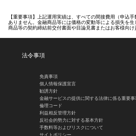
【重要事項】上記運用実績は、すべての間接費用（申込手
ありません。金融商品等には価格の変動等による損失を生
商品等の契約締結前交付書面や目論見書またはお客様向け
法令事項
免責事項
個人情報保護宣言
勧誘方針
金融サービスの提供に関する法律に係る重要事
倫理コード
利益相反管理方針
反社会的勢力に対する基本方針
手数料等およびリスクについて
サイトポリシー