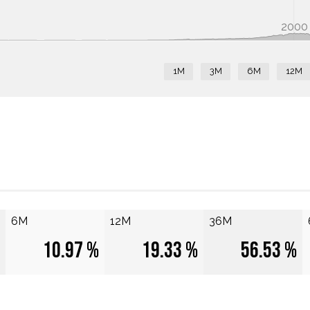
2000
1M
3M
6M
12M
6M
12M
36M
10.97 %
19.33 %
56.53 %