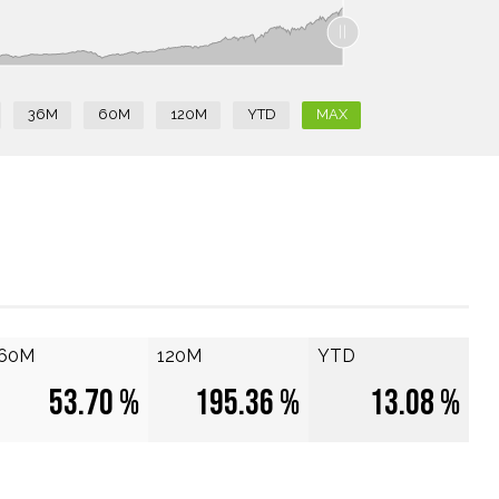
36M
60M
120M
YTD
MAX
60M
120M
YTD
53.70 %
195.36 %
13.08 %